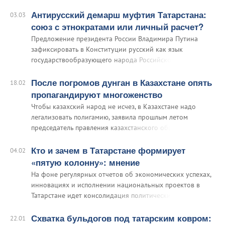
теологии муфтием Дамиром Мухетдиновым, зампредом
Духовного управления мусульман РФ (ДУМРФ,
Антирусский демарш муфтия Татарстана:
03.03
возглавляет муфтий Равиль Гайнутдин — EADaily).
союз с этнократами или личный расчет?
Предложение президента России Владимира Путина
зафиксировать в Конституции русский как язык
государствообразующего народа Российской Федерации
категорически не понравилось муфтию Татарстана
Камилю Самигуллину.
После погромов дунган в Казахстане опять
18.02
пропагандируют многоженство
Чтобы казахский народ не исчез, в Казахстане надо
легализовать полигамию, заявила прошлым летом
председатель правления казахстанского общества
многодетных матерей «Золотая подвеска» Галия
Кандаулыкызы. В казахском сообществе эта идея вызвала
Кто и зачем в Татарстане формирует
04.02
закономерную реакцию отторжения.
«пятую колонну»: мнение
На фоне регулярных отчетов об экономических успехах,
инновациях и исполнении национальных проектов в
Татарстане идет консолидация политических сил,
которые в недалеком будущем вполне способны сыграть
роль пресловутой «пятой колонны». Кто занимается
Схватка бульдогов под татарским ковром:
22.01