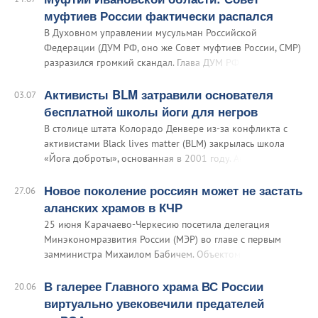
мужской колонии № 13…
муфтиев России фактически распался
В Духовном управлении мусульман Российской
Федерации (ДУМ РФ, оно же Совет муфтиев России, СМР)
разразился громкий скандал. Глава ДУМ РФ Равиль
Гайнутдин угрожает шариатским судом муфтию
Ивановской области 72-летнему Фяриту Ляпину.
Активисты BLM затравили основателя
03.07
Заместитель Гайнутдина Равиль Сейфетдинов в интервью
бесплатной школы йоги для негров
Islam News предрек Ляпину незавидную участь —
В столице штата Колорадо Денвере из-за конфликта с
дословно…
активистами Black lives matter (BLM) закрылась школа
«Йога доброты», основанная в 2001 году. Активисты BLM
в соцсетях подвергли «Йогу доброты» настоящей травле,
обвинив руководство в расизме.
Новое поколение россиян может не застать
27.06
аланских храмов в КЧР
25 июня Карачаево-Черкесию посетила делегация
Минэкономразвития России (МЭР) во главе с первым
замминистра Михаилом Бабичем. Объектом особого
внимания чиновников, в частности, стал поселок Архыз в
Зеленчукском районе КЧР. Помимо известного в России
В галерее Главного храма ВС России
20.06
горнолыжного курорта…
виртуально увековечили предателей