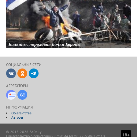
Балканы: пороховая бочка Европы
СОЦИАЛЬНЫЕ CЕТИ
ВКонтакте
Одноклассники
Telegram
АГРЕГАТОРЫ
Новости Дзен
Google-Новости
ИНФОРМАЦИЯ
Об агентстве
Авторы
© 2015-2026 EADaily
18+
Свидетельство о регистрации СМИ: ИА № ФС 77-63062 от 10