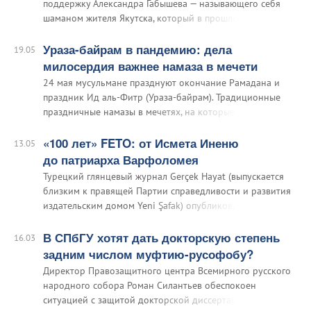
поддержку Александра Габышева — называющего себя
шаманом жителя Якутска, который в прошлом году
предпринял неудачную попытку дойти до Москвы, чтобы
с помощью шаманского ритуала свергнуть Владимира
Ураза-байрам в пандемию: дела
19.05
Путина.
милосердия важнее намаза в мечети
24 мая мусульмане празднуют окончание Рамадана и
праздник Ид аль-Фитр (Ураза-байрам). Традиционные
праздничные намазы в мечетях, на которые собираются
тысячи человек, в условиях пандемии коронавируса
невозможны. Президент России Владимир Путин 18 мая
«100 лет» FETO: от Исмета Иненю
13.05
попросил граждан России…
до патриарха Варфоломея
Турецкий глянцевый журнал Gerçek Hayat (выпускается
близким к правящей Партии справедливости и развития
издательским домом Yeni Şafak) опубликовал большой
материал, посвященный Фетхуллаху Гюлену — духовному
лидеру запрещенного в России движения «Нурджулар»❶
В СПбГУ хотят дать докторскую степень
16.03
и организации FETO…
задним числом муфтию-русофобу?
Директор Правозащитного центра Всемирного русского
народного собора Роман Силантьев обеспокоен
ситуацией с защитой докторской диссертации по