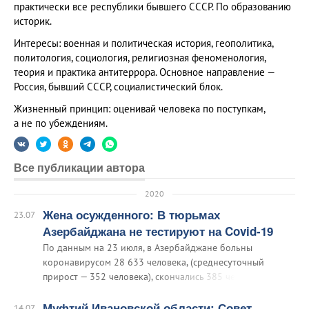
практически все республики бывшего СССР. По образованию
историк.
Интересы: военная и политическая история, геополитика,
политология, социология, религиозная феноменология,
теория и практика антитеррора. Основное направление —
Россия, бывший СССР, социалистический блок.
Жизненный принцип: оценивай человека по поступкам,
а не по убеждениям.
Все публикации автора
2020
Жена осужденного: В тюрьмах
23.07
Азербайджана не тестируют на Covid-19
По данным на 23 июля, в Азербайджане больны
коронавирусом 28 633 человека, (среднесуточный
прирост — 352 человека), скончались 385 человек. До 5
августа полностью закрыт Бакинский метрополитен,
карантинный режим в стране продлен до 31 августа. В
Муфтий Ивановской области: Совет
14.07