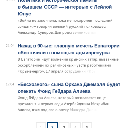
собственному видению межрелигиозных и
в бывшем СССР — интервью с Лейлой
межнациональных проблем.
Юнус
«Война не закончена, пока не похоронен последний
солдат», — говорил великий русский полководец
Александр Суворов. Для родственников погибших героев
Великой Отечественной войны война продолжается до
тех пор, пока не знают, где их близкие похоронены.
Назад в 90-ые: главную мечеть Евпатории
21.04
Проблему поиска воинских захоронений усугубили
обесточили с помощью админресурса
распад Советского Союза и крах социалистического
В Евпатории идут волнения крымских татар, вызванные
блока.
оскорблением их религиозных чувств работниками
«Крымэнерго». 17 апреля сотрудники «Крымэнерго»
отключили от снабжения электроэнергией «Хан Джами»,
главную мечеть Евпатории.
«Бесхозного» сына Орхана Джемаля будет
17.04
опекать Фонд Гейдара Алиева
Фонд Гейдара Алиева, который возглавляет вице-
президент и первая леди Азербайджана Мехрибан
Алиева, взял под свою опеку Мансура Джемаля — сына
убитого в Центральной Африке журналиста-русофоба
Орхана Джемаля, внука «оккультного аятоллы» Гейдара
2
Джемаля.
1
3
4
5