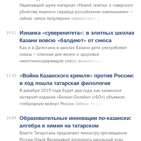
Наделавший шума материал «Новой газеты» о «зверском
убийстве мирного сирийца российскими наемниками» —
сейчас самое популярное «лакомство» у
интернациональной тусовки ненавистников «кровавого
режима» в России. Коротко: «Новая газета» (на жаргоне
Изнанка «суверенитета»: в элитных школах
19.11
журналистов «НоГа») повествует…
Казани вовсю «балдеют» от снюса
Как и в Дагестане, в школах Казани дети употребляют
снюсы — опасные для жизни и здоровья
никотиносодержащие смеси, вызывающие
наркотическую эйфорию и агрессивное поведение. В
обиходе снюсы называют еще «сосалками».
«Война Казанского кремля» против России:
13.10
в ход пошла татарская филология
В декабре 2019 года будет два года, как казанское
интернет-издание «Бизнес-Онлайн» («БО») объявило
«гибридную войну» России. Сейчас по ресурсам
татарских националистов расходится своего рода
«вундерваффе» — интервью для того же «БО»
Образовательные инновации по-казански:
24.09
«выдающегося татарского филолога» Марселя
алгебра и химия на татарском
Ахметзянова…
Власти Татарстана предлагают министру просвещения
России Ольге Васильевой дополнить школьный курс