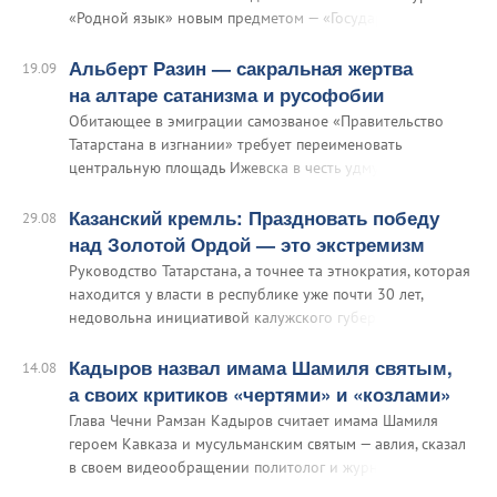
«Родной язык» новым предметом — «Государственные
языки республик Российской Федерации». В отличие от
строго добровольного предмета «Родной язык»,
Альберт Разин — сакральная жертва
19.09
Татарстан предлагает сделать госязыки национальных
на алтаре сатанизма и русофобии
регионов предметом обязательным.
Обитающее в эмиграции самозваное «Правительство
Татарстана в изгнании» требует переименовать
центральную площадь Ижевска в честь удмуртского
национал-общественника Альберта Разина, сжегшего
себя заживо на этой площади 10 сентября. «Альберт
Казанский кремль: Праздновать победу
29.08
Алексеевич Разин был бессилен перед махиной под
над Золотой Ордой — это экстремизм
названием „система“…
Руководство Татарстана, а точнее та этнократия, которая
находится у власти в республике уже почти 30 лет,
недовольна инициативой калужского губернатора, чтобы
11 ноября — дата окончания стояния на реке Угре —
отмечалось на федеральном уровне как день
Кадыров назвал имама Шамиля святым,
14.08
освобождения Руси от монголо-татарского ига.
а своих критиков «чертями» и «козлами»
Глава Чечни Рамзан Кадыров считает имама Шамиля
героем Кавказа и мусульманским святым — авлия, сказал
в своем видеообращении политолог и журналист Руслан
Курбанов. Курбанов, уроженец Дагестана, на днях