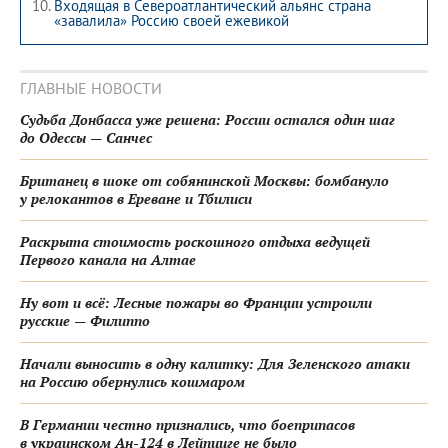
Входящая в Североатлантический альянс страна
«завалила» Россию своей ежевикой
ГЛАВНЫЕ НОВОСТИ
Судьба Донбасса уже решена: России остался один шаг
до Одессы — Санчес
Британец в шоке от собянинской Москвы: бомбануло
у релокантов в Ереване и Тбилиси
Раскрыта стоимость роскошного отдыха ведущей
Первого канала на Алтае
Ну вот и всё: Лесные пожары во Франции устроили
русские — Филиппо
Начали выносить в одну калитку: Для Зеленского атаки
на Россию обернулись кошмаром
В Германии честно признались, что боеприпасов
в украинском Ан-124 в Лейпциге не было