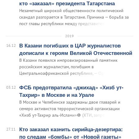
организацией и наращивает протестный потенциал в
кто «заказал» президента Татарстана
этой «особой» республике?
Незаметный широкой общественности политический
скандал разгорается в Татарстане. Причина — борьба за
пост главы республики между представителями татарских
кланов. Главными фигурантами стали действующий
президент республики Рустам Минниханов, на которого
2019
месяц назад неизвестные доброжелатели слили порцию
В Казани погибших в ЦАР журналистов
16.12
тщательно подобранного компромата…
дописали к героям Великой Отечественной
В Казани появился импровизированный памятник
российским журналистам, погибшим в
Центральноафриканской республике, — Орхану Джемалю,
Александру Расторгуеву и Кириллу Радченко.
Мемориальную табличку с именами и фото погибших
ФСБ предотвратила «джихад» «Хизб ут-
03.12
приделали к уже существующему памятнику журналистам
Тахрир» в Москве и на Урале
и полиграфистам Казани — защитникам Родины в годы
В Москве и Челябинске задержаны двое главарей и
Великой Отечественной войны.
семеро активистов террористической организации
«Хизб ут-Тахрир аль-Ислами»❶ (ХТИ, запрещена в
России). Об этом сегодня, 3 декабря, сообщил ЦОС ФСБ.
Кто заказал казнить сирийца-дезертира:
27.11
по следам «бомбы» от «Новой газеты»