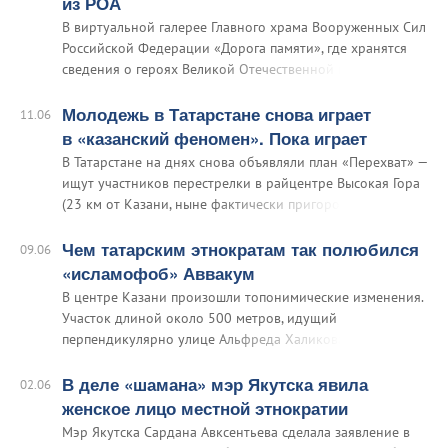
из РОА
В виртуальной галерее Главного храма Вооруженных Сил
Российской Федерации «Дорога памяти», где хранятся
сведения о героях Великой Отечественной войны,
почему-то нашлось место и предателям из «Русской
освободительной армии» (РОА) нацистского преступника
Молодежь в Татарстане снова играет
11.06
Андрея Власова…
в «казанский феномен». Пока играет
В Татарстане на днях снова объявляли план «Перехват» —
ищут участников перестрелки в райцентре Высокая Гора
(23 км от Казани, ныне фактически пригород
стремительно растущей столицы Татарстана). На площадь
возле торгового центра «Айсберг» при въезде в
Чем татарским этнократам так полюбился
09.06
райцентр съехалась на машинах вооруженная молодежь
«исламофоб» Аввакум
и начала стрелять друг в друга.
В центре Казани произошли топонимические изменения.
Участок длиной около 500 метров, идущий
перпендикулярно улице Альфреда Халикова к пляжу
«Локомотив», отныне называется улицей Протопопа
Аввакума (по-татарски Протопоп Аввакум урамы).
В деле «шамана» мэр Якутска явила
02.06
Именно так этот участок идентифицируется по Яндекс-
женское лицо местной этнократии
карте Вахитовского района Казани.
Мэр Якутска Сардана Авксентьева сделала заявление в