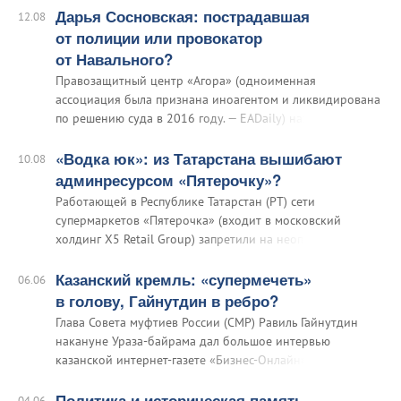
вернулся из Чечни, где общался с главой Чечни по этим
Дарья Сосновская: пострадавшая
12.08
вопросам.
от полиции или провокатор
от Навального?
Правозащитный центр «Агора» (одноименная
ассоциация была признана иноагентом и ликвидирована
по решению суда в 2016 году. — EADaily) назначил
награду в 100 тысяч рублей за информацию о
сотруднике силовых структур, ударившем задержанную
«Водка юк»: из Татарстана вышибают
10.08
активистку оппозиции.
админресурсом «Пятерочку»?
Работающей в Республике Татарстан (РТ) сети
супермаркетов «Пятерочка» (входит в московский
холдинг X5 Retail Group) запретили на неопределенный
срок продавать весь алкоголь, кроме пива. В магазинах
«Пятерочки» в Казани висят соответствующие
Казанский кремль: «супермечеть»
06.06
объявления.
в голову, Гайнутдин в ребро?
Глава Совета муфтиев России (СМР) Равиль Гайнутдин
накануне Ураза-байрама дал большое интервью
казанской интернет-газете «Бизнес-Онлайн» («БО»).
Значительную часть разговора глава СМР посвятил
своему опыту строительства Соборной мечети Москвы и
Политика и историческая память
04.06