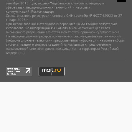
сентября 2015 года, выдано Федеральной службой по надзору в
сфере связи, информационных технологий и массовых
коммуникаций (Роскомнадзор).
Свидетельство о регистрации сетевого СМИ серия Эл № ФС77-89022 от 27
января 2025 г.
При использовании материалов гиперссылка на ИА EADaily обязательна
Использование информации ИА EADaily в коммерческих целях без
письменного разрешения агентства может стать причиной судебного иска.
На информационном ресурсе
применяются рекомендательные технологии
(информационные технологии предоставления информации на основе сбора,
систематизации и анализа сведений, относящихся к предпочтениям
пользователей сети «Интернет», находящихся на территории Российской
Федерации)