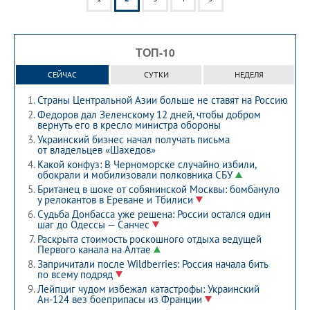
ТОП-10
СЕЙЧАС
СУТКИ
НЕДЕЛЯ
Страны Центральной Азии больше не ставят на Россию
Федоров дал Зеленскому 12 дней, чтобы добром
вернуть его в кресло министра обороны
Украинский бизнес начал получать письма
от владельцев «Шахедов»
Какой конфуз: В Черноморске случайно избили,
обокрали и мобилизовали полковника СБУ
Британец в шоке от собянинской Москвы: бомбануло
у релокантов в Ереване и Тбилиси
Судьба Донбасса уже решена: России остался один
шаг до Одессы — Санчес
Раскрыта стоимость роскошного отдыха ведущей
Первого канала на Алтае
Запричитали после Wildberries: Россия начала бить
по всему подряд
Лейпциг чудом избежал катастрофы: Украинский
Ан-124 вез боеприпасы из Франции