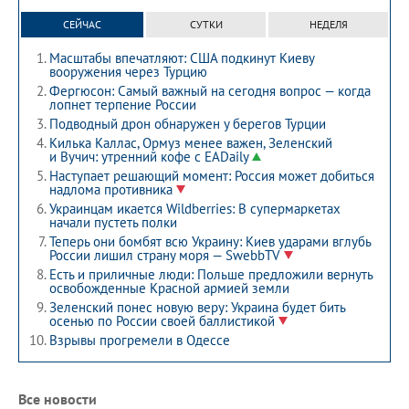
СЕЙЧАС
СУТКИ
НЕДЕЛЯ
Масштабы впечатляют: США подкинут Киеву
вооружения через Турцию
Фергюсон: Самый важный на сегодня вопрос — когда
лопнет терпение России
Подводный дрон обнаружен у берегов Турции
Килька Каллас, Ормуз менее важен, Зеленский
и Вучич: утренний кофе с EADaily
Наступает решающий момент: Россия может добиться
надлома противника
Украинцам икается Wildberries: В супермаркетах
начали пустеть полки
Теперь они бомбят всю Украину: Киев ударами вглубь
России лишил страну моря — SwebbTV
Есть и приличные люди: Польше предложили вернуть
освобожденные Красной армией земли
Зеленский понес новую веру: Украина будет бить
осенью по России своей баллистикой
Взрывы прогремели в Одессе
Все новости