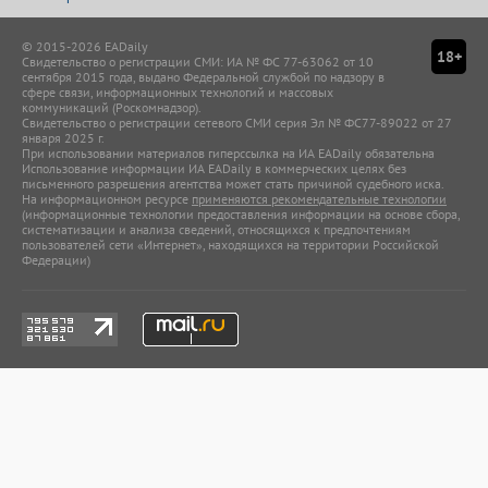
© 2015-2026 EADaily
18+
Свидетельство о регистрации СМИ: ИА № ФС 77-63062 от 10
сентября 2015 года, выдано Федеральной службой по надзору в
сфере связи, информационных технологий и массовых
коммуникаций (Роскомнадзор).
Свидетельство о регистрации сетевого СМИ серия Эл № ФС77-89022 от 27
января 2025 г.
При использовании материалов гиперссылка на ИА EADaily обязательна
Использование информации ИА EADaily в коммерческих целях без
письменного разрешения агентства может стать причиной судебного иска.
На информационном ресурсе
применяются рекомендательные технологии
(информационные технологии предоставления информации на основе сбора,
систематизации и анализа сведений, относящихся к предпочтениям
пользователей сети «Интернет», находящихся на территории Российской
Федерации)