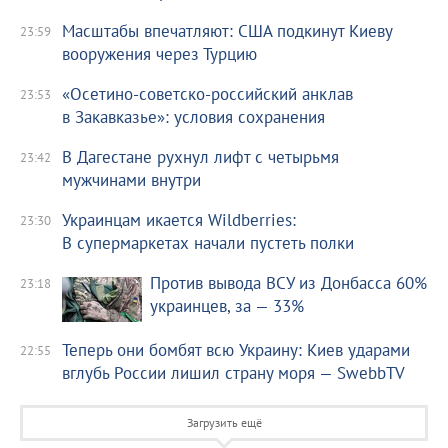
Масштабы впечатляют: США подкинут Киеву
23:59
вооружения через Турцию
«Осетино-советско-российский анклав
23:53
в Закавказье»: условия сохранения
В Дагестане рухнул лифт с четырьмя
23:42
мужчинами внутри
Украинцам икается Wildberries:
23:30
В супермаркетах начали пустеть полки
Против вывода ВСУ из Донбасса 60%
23:18
украинцев, за — 33%
Теперь они бомбят всю Украину: Киев ударами
22:55
вглубь России лишил страну моря — SwebbTV
Загрузить ещё