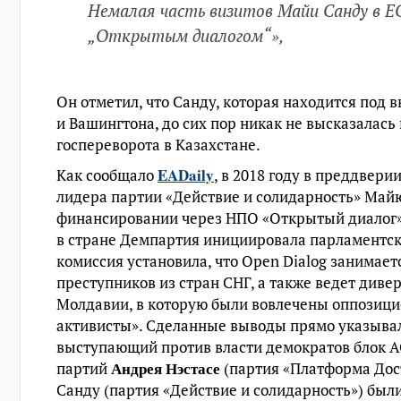
Немалая часть визитов Майи Санду в Е
„Открытым диалогом“»,
Он отметил, что Санду, которая находится под
и Вашингтона, до сих пор никак не высказалась
госпереворота в Казахстане.
EADaily
Как сообщало
, в 2018 году в преддвер
лидера партии «Действие и солидарность» Май
финансировании через НПО «Открытый диалог», 
в стране Демпартия инициировала парламентск
комиссия установила, что Open Dialog занимае
преступников из стран СНГ, а также ведет див
Молдавии, в которую были вовлечены оппозици
активисты». Сделанные выводы прямо указывали
выступающий против власти демократов блок 
Андрея Нэстасе
партий
(партия «Платформа Дос
Санду (партия «Действие и солидарность») был