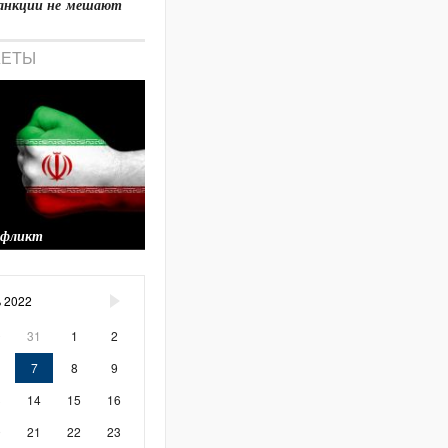
а санкции не мешают
ЖЕТЫ
нфликт
 2022
▶
0
31
1
2
7
8
9
3
14
15
16
0
21
22
23