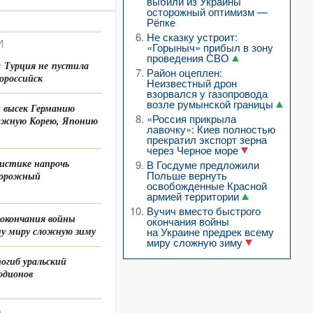
выбили из Украины
осторожный оптимизм —
Рёпке
Не сказку устроит:
И
«Горыныч» прибыл в зону
проведения СВО
 Турция не пустила
Район оцеплен:
вороссийск
Неизвестный дрон
взорвался у газопровода
возле румынской границы
 высек Германию
«Россия прикрыла
Южную Корею, Японию
лавочку»: Киев полностью
прекратил экспорт зерна
через Черное море
гистике напрочь
В Госдуме предложили
Польше вернуть
торожный
освобожденные Красной
армией территории
Вучич вместо быстрого
 окончания войны
окончания войны
му миру сложную зиму
на Украине предрек всему
миру сложную зиму
погиб уральский
одионов
А