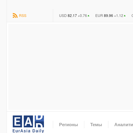
RSS
82.17
+0.76
89.96
+1.12
EADaily
Регионы
Темы
Аналити