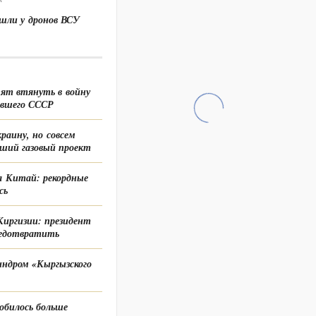
шли у дронов ВСУ
ят втянуть в войну
ывшего СССР
раину, но совсем
йший газовый проект
а Китай: рекордные
сь
Киргизии: президент
редотвратить
синдром «Кыргызского
обилось больше