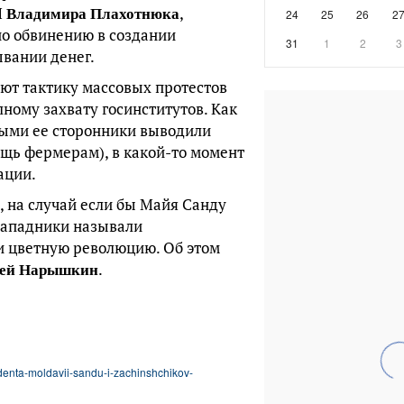
Владимира Плахотнюка
М
,
24
25
26
2
по обвинению в создании
31
1
2
3
вании денег.
ют тактику массовых протестов
ному захвату госинститутов. Как
орыми ее сторонники выводили
щь фермерам), в какой-то момент
ации.
, на случай если бы Майя Санду
 западники называли
и цветную революцию. Об этом
гей Нарышкин
.
denta-moldavii-sandu-i-zachinshchikov-