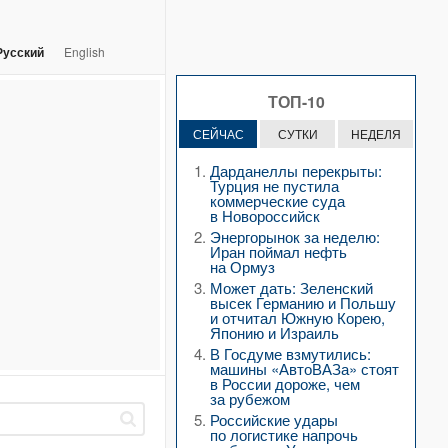
Русский
English
ТОП-10
СЕЙЧАС
СУТКИ
НЕДЕЛЯ
Дарданеллы перекрыты:
Турция не пустила
коммерческие суда
в Новороссийск
Энергорынок за неделю:
Иран поймал нефть
на Ормуз
Может дать: Зеленский
высек Германию и Польшу
и отчитал Южную Корею,
Японию и Израиль
В Госдуме взмутились:
машины «АвтоВАЗа» стоят
в России дороже, чем
за рубежом
Российские удары
по логистике напрочь