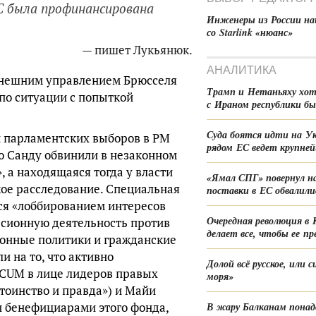
С была профинансирована
Инженеры из России на
со Starlink «нюанс»
— пишет Лукьянюк.
АНАЛИТИКА
 внешним управлением Брюсселя
Трамп и Нетаньяху хот
 по ситуации с попыткой
с Ираном республики б
Суда боятся идти на Ук
ии парламентских выборов в РМ
рядом ЕС ведет крупне
ю Санду обвинили в незаконном
а находящаяся тогда у власти
«Ямал СПГ» повернул н
ое расследование. Специальная
поставки в ЕС обвалили
тся «лоббированием интересов
Очередная революция в 
ерсионную деятельность против
делает все, чтобы ее п
онные политики и гражданские
 на то, что активно
Долой всё русское, или 
ACUM в лице лидеров правых
моря»
тоинство и правда») и Майи
и бенефициарами этого фонда,
В жару Балканам понад