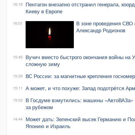
Пентагон внезапно отстранил генерала, коо
16:16
Киеву в Европе
В зоне проведения СВО 
16:01
Александр Родионов
Вучич вместо быстрого окончания войны на 
15:45
сложную зиму
ВС России: за магнитные крепления госномер
15:29
А может, и что похуже: Запад подотрётся Арм
15:11
В Госдуме взмутились: машины «АвтоВАЗа» с
15:02
за рубежом
Может дать: Зеленский высек Германию и П
14:44
Японию и Израиль