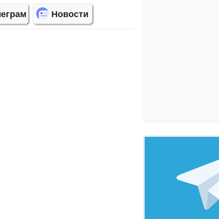
леграм
Новости