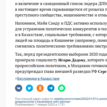
и включение в санкционный список лидера ДП
в настоящее время скрывающегося от розыска 
преступного сообщества, мошенничестве и отмы
Напомним, Майя Санду и ПДС активно использу
для устранения политических конкурентов и пол
и в Казахстане, социальные требования, с кот
людей на площадь в Кишиневе (например, помо
сменялись политическими требованиями люстр
Так, перед президентскими выборами 2020 года
Игорю Додону
проиграла социалисту
, которого
пророссийским политиком, в Молдавии готовил
Сер
предупреждал глава внешней разведки РФ
Беспорядки в Казахстане
Постоянный адрес новости:
eadaily.com/ru/news/2022/01/07/u-prezi
gosperevorota-v-kazahstane-odin-sponsor
Опубликовано 7 января 2022 в 17:21