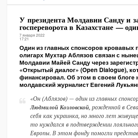
У президента Молдавии Санду и 
госпереворота в Казахстане — оди
7 января 2022
17:21
Один из главных спонсоров кровавых п
олигарх Мухтар Аблязов связан с нын
Молдавии Майей Санду через зарегис
«Открытый диалог» (Open Dialogue), ко
финансировал. Об этом в своем блоге н
молдавский журналист Евгений Лукьян
«Он (Аблязов) — один из главных спонсо
Людмилой Козловской
, рожденной в Се
себя как украинка, но много лет живущ
то нуждался в подтверждении лояльног
Европы. В этом фонду помогли предста