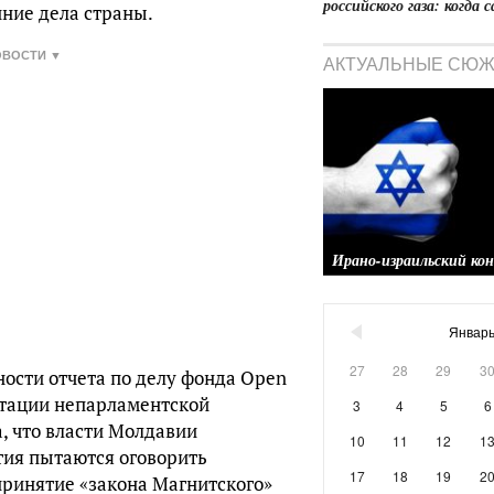
российского газа: когд
ние дела страны.
ОВОСТИ ▼
АКТУАЛЬНЫЕ СЮ
Ирано-израильский ко
◀
Январь
27
28
29
3
сности отчета по делу фонда Open
итации непарламентской
3
4
5
6
а, что власти Молдавии
10
11
12
1
тия пытаются оговорить
17
18
19
2
принятие «закона Магнитского»