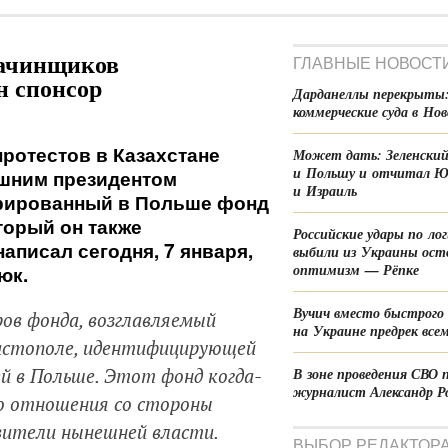
зачинщиков
ГЛАВНЫЕ НОВОСТ
н спонсор
Дарданеллы перекрыты:
коммерческие суда в Но
ротестов в Казахстане
Может дать: Зеленский
и Польшу и отчитал 
ешним президентом
и Израиль
трированный в Польше фонд
торый он также
Российские удары по ло
аписал сегодня, 7 января,
выбили из Украины ос
оптимизм — Рёпке
юк.
Вучич вместо быстрого
ров фонда, возглавляемый
на Украине предрек все
вастополе, идентифицирующей
ей в Польше. Этот фонд когда-
В зоне проведения СВО 
журналист Александр Р
о отношения со стороны
вители нынешней власти.
ВЫБОР РЕДАКТОР