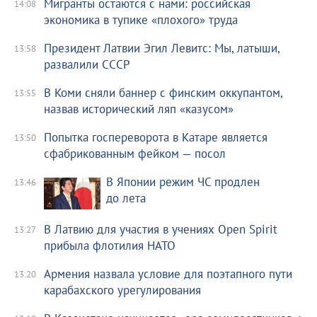
Мигранты остаются с нами: российская
14:08
экономика в тупике «плохого» труда
Президент Латвии Эгил Левитс: Мы, латыши,
13:58
развалили СССР
В Коми сняли баннер с финским оккупантом,
13:55
назвав исторический ляп «казусом»
Попытка госпереворота в Катаре является
13:50
сфабрикованным фейком — посол
В Японии режим ЧС продлен
13:46
до лета
В Латвию для участия в учениях Open Spirit
13:27
прибыла флотилия НАТО
Армения назвала условие для поэтапного пути
13:20
карабахского урегулирования