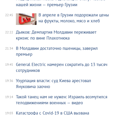
нашей жизни — премьер Грузии
В апреле в Грузии подорожали цены
22:45
на фрукты, молоко, мясо и хлеб
Дьяков: Демпартия Молдавии переживает
22:22
кризис по вине Плахотнюка
В Молдавии достаточно пшеницы, заверил
21:34
премьер
General Electric намерен сократить до 13 тысяч
19:45
сотрудников
Узурпация власти: суд Киева арестовал
19:36
Януковича заочно
Такой танец нам не нужен: Израиль возмутился
19:14
телодвижениями военных — видео
Катастрофа с Covid-19 в США вызвана
19:03