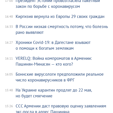
Президент Эстонии провозгласила пакетный
17:00
закон по борьбе с коронавирусом
Киргизия вернула из Европы 29 своих граждан
16:48
В России низкая смертность потому, что болезнь
16:33
рано выявляют
Хроники Covid-19: в Дагестане взывают
16:27
о помощи к богатым землякам
VERELQ: Война компроматов в Армении:
16:11
Пашинян-Минасян — кто кого?
Боннские вирусологи предположили реальное
16:05
число коронавирусников в ФРГ
На Украине карантин продлят до 22 мая,
15:48
но будет смягчение
ССС Армении даст правовую оценку заявлениям
15:26
экс-посла в адрес Пашиняна