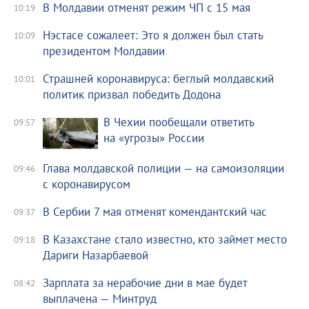
В Молдавии отменят режим ЧП с 15 мая
10:19
Нэстасе сожалеет: Это я должен был стать
10:09
президентом Молдавии
Страшней коронавируса: беглый молдавский
10:01
политик призвал победить Додона
В Чехии пообещали ответить
09:57
на «угрозы» России
Глава молдавской полиции — на самоизоляции
09:46
с коронавирусом
В Сербии 7 мая отменят комендантский час
09:37
В Казахстане стало известно, кто займет место
09:18
Дариги Назарбаевой
Зарплата за нерабочие дни в мае будет
08:42
выплачена — Минтруд