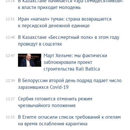
В Казахстане начинается «эра семидесятников»:
13:18
к власти приходит молодежь
Иран «нагнал» туман: страна возвращается
12:51
к персидской денежной единице
В Казахстане «Бессмертный полк» в этом году
12:48
проведут в соцсетях
Март Хельме: мы фактически
12:47
заблокировали проект
строительства Rail Baltica
В Белоруссии второй день подряд падает число
12:34
заразившихся Covid-19
Сербия готовится отменить режим
12:27
чрезвычайного положения
В Египте огласили список требований к отелям
12:25
на время ослабления карантина