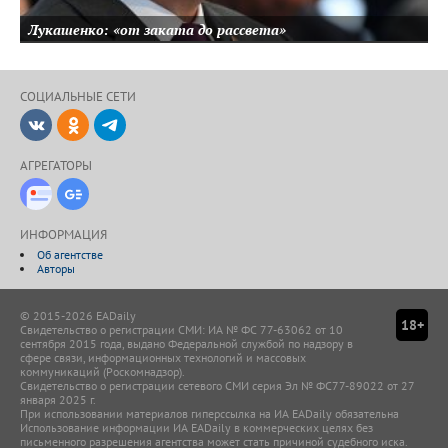
Лукашенко: «от заката до рассвета»
СОЦИАЛЬНЫЕ CЕТИ
ВКонтакте
Одноклассники
Telegram
АГРЕГАТОРЫ
Новости Дзен
Google-Новости
ИНФОРМАЦИЯ
Об агентстве
Авторы
© 2015-2026 EADaily
18+
Свидетельство о регистрации СМИ: ИА № ФС 77-63062 от 10
сентября 2015 года, выдано Федеральной службой по надзору в
сфере связи, информационных технологий и массовых
коммуникаций (Роскомнадзор).
Свидетельство о регистрации сетевого СМИ серия Эл № ФС77-89022 от 27
января 2025 г.
При использовании материалов гиперссылка на ИА EADaily обязательна
Использование информации ИА EADaily в коммерческих целях без
письменного разрешения агентства может стать причиной судебного иска.