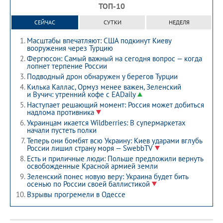
ТОП-10
СЕЙЧАС
СУТКИ
НЕДЕЛЯ
Масштабы впечатляют: США подкинут Киеву
вооружения через Турцию
Фергюсон: Самый важный на сегодня вопрос — когда
лопнет терпение России
Подводный дрон обнаружен у берегов Турции
Килька Каллас, Ормуз менее важен, Зеленский
и Вучич: утренний кофе с EADaily
Наступает решающий момент: Россия может добиться
надлома противника
Украинцам икается Wildberries: В супермаркетах
начали пустеть полки
Теперь они бомбят всю Украину: Киев ударами вглубь
России лишил страну моря — SwebbTV
Есть и приличные люди: Польше предложили вернуть
освобожденные Красной армией земли
Зеленский понес новую веру: Украина будет бить
осенью по России своей баллистикой
Взрывы прогремели в Одессе