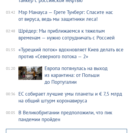
танкер с российской нефтью
Мэр Манауса — Грете Тунберг: Спасите нас
03:42
от вируса, ведь мы защитники леса!
Шрёдер: Мы приближаемся к тяжелым
02:48
временам — нужно сотрудничать с Россией
«Турецкий поток» вдохновляет Киев делать все
01:55
против «Северного потока — 2»
Европа потянулась на выход
01:20
из карантина: от Польши
до Португалии
ЕС собирает лучшие умы планеты и € 7,5 млрд
00:36
на общий штурм коронавируса
В Великобритании предположили, что пик
00:05
пандемии пройден