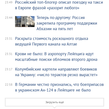
Российский топ-блогер описал поездку на такси
23:49
в Европе фразой «разорит любого»
Теперь по-другому: Россия
23:44
закрепила программу поддержки
Абхазии на пять лет
Раскрыта стоимость роскошного отдыха
23:31
ведущей Первого канала на Алтае
Крови не было: В аэропорту Лейпцига идут
23:31
масштабные поиски обломков второго дрона
Колумбийские картели направляют боевиков
23:17
на Украину: «число терактов резко вырастет»
В Германии честно признались, что боеприпасов
22:58
в украинском Ан-124 в Лейпциге не было
Загрузить ещё