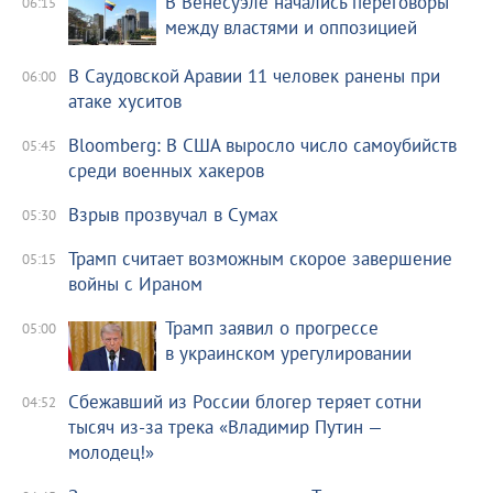
В Венесуэле начались переговоры
06:15
между властями и оппозицией
В Саудовской Аравии 11 человек ранены при
06:00
атаке хуситов
Bloomberg: В США выросло число самоубийств
05:45
среди военных хакеров
Взрыв прозвучал в Сумах
05:30
Трамп считает возможным скорое завершение
05:15
войны с Ираном
Трамп заявил о прогрессе
05:00
в украинском урегулировании
Сбежавший из России блогер теряет сотни
04:52
тысяч из-за трека «Владимир Путин —
молодец!»