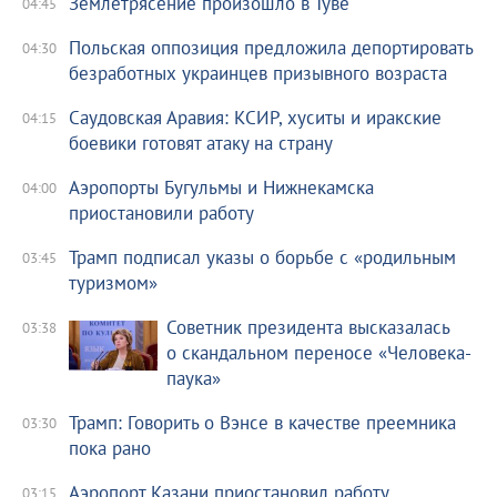
Землетрясение произошло в Туве
04:45
Польская оппозиция предложила депортировать
04:30
безработных украинцев призывного возраста
Саудовская Аравия: КСИР, хуситы и иракские
04:15
боевики готовят атаку на страну
Аэропорты Бугульмы и Нижнекамска
04:00
приостановили работу
Трамп подписал указы о борьбе с «родильным
03:45
туризмом»
Советник президента высказалась
03:38
о скандальном переносе «Человека-
паука»
Трамп: Говорить о Вэнсе в качестве преемника
03:30
пока рано
Аэропорт Казани приостановил работу
03:15