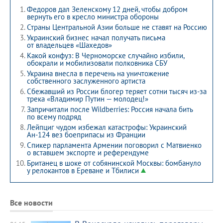
Федоров дал Зеленскому 12 дней, чтобы добром
вернуть его в кресло министра обороны
Страны Центральной Азии больше не ставят на Россию
Украинский бизнес начал получать письма
от владельцев «Шахедов»
Какой конфуз: В Черноморске случайно избили,
обокрали и мобилизовали полковника СБУ
Украина внесла в перечень на уничтожение
собственного заслуженного артиста
Сбежавший из России блогер теряет сотни тысяч из-за
трека «Владимир Путин — молодец!»
Запричитали после Wildberries: Россия начала бить
по всему подряд
Лейпциг чудом избежал катастрофы: Украинский
Ан-124 вез боеприпасы из Франции
Спикер парламента Армении поговорил с Матвиенко
о вставшем экспорте и референдуме
Британец в шоке от собянинской Москвы: бомбануло
у релокантов в Ереване и Тбилиси
Все новости