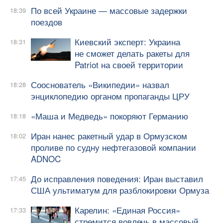
По всей Украине — массовые задержки
18:39
поездов
Киевский эксперт: Украина
18:31
не сможет делать ракеты для
Patriot на своей территории
Сооснователь «Википедии» назвал
18:28
энциклопедию органом пропаганды ЦРУ
«Маша и Медведь» покоряют Германию
18:18
Иран нанес ракетный удар в Ормузском
18:02
проливе по судну нефтегазовой компании
ADNOC
До исправления поведения: Иран выставил
17:45
США ультиматум для разблокировки Ормуза
Карелин: «Единая Россия»
17:33
стремится вовлечь в массовый