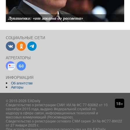
Лукашенко: «от заката до рассвета»
СОЦИАЛЬНЫЕ CЕТИ
ВКонтакте
Одноклассники
Telegram
АГРЕГАТОРЫ
Новости Дзен
Google-Новости
ИНФОРМАЦИЯ
Об агентстве
Авторы
© 2015-2026 EADaily
18+
Свидетельство о регистрации СМИ: ИА № ФС 77-63062 от 10
сентября 2015 года, выдано Федеральной службой по
надзору в сфере связи, информационных технологий и
массовых коммуникаций (Роскомнадзор).
Свидетельство о регистрации сетевого СМИ серия Эл № ФС77-89022
от 27 января 2025 г.
При использовании материалов гиперссылка на ИА EADaily