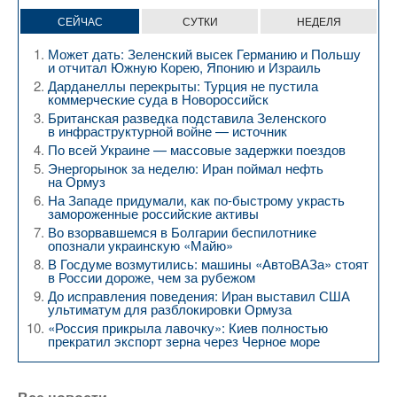
СЕЙЧАС
СУТКИ
НЕДЕЛЯ
Может дать: Зеленский высек Германию и Польшу
и отчитал Южную Корею, Японию и Израиль
Дарданеллы перекрыты: Турция не пустила
коммерческие суда в Новороссийск
Британская разведка подставила Зеленского
в инфраструктурной войне — источник
По всей Украине — массовые задержки поездов
Энергорынок за неделю: Иран поймал нефть
на Ормуз
На Западе придумали, как по-быстрому украсть
замороженные российские активы
Во взорвавшемся в Болгарии беспилотнике
опознали украинскую «Майю»
В Госдуме возмутились: машины «АвтоВАЗа» стоят
в России дороже, чем за рубежом
До исправления поведения: Иран выставил США
ультиматум для разблокировки Ормуза
«Россия прикрыла лавочку»: Киев полностью
прекратил экспорт зерна через Черное море