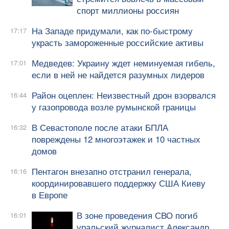
спорт миллионы россиян
На Западе придумали, как по-быстрому
17:17
украсть замороженные российские активы
Медведев: Украину ждет неминуемая гибель,
17:01
если в ней не найдется разумных лидеров
Район оцеплен: Неизвестный дрон взорвался
16:44
у газопровода возле румынской границы
В Севастополе после атаки БПЛА
16:32
повреждены 12 многоэтажек и 10 частных
домов
Пентагон внезапно отстранил генерала,
16:16
координировавшего поддержку США Киеву
в Европе
В зоне проведения СВО погиб
16:01
уральский журналист Александр