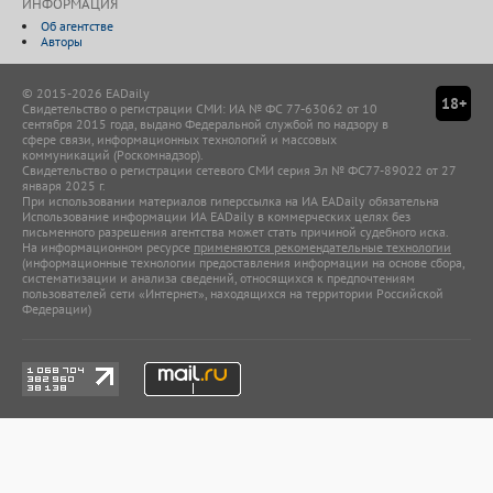
ИНФОРМАЦИЯ
Об агентстве
Авторы
© 2015-2026 EADaily
18+
Свидетельство о регистрации СМИ: ИА № ФС 77-63062 от 10
сентября 2015 года, выдано Федеральной службой по надзору в
сфере связи, информационных технологий и массовых
коммуникаций (Роскомнадзор).
Свидетельство о регистрации сетевого СМИ серия Эл № ФС77-89022 от 27
января 2025 г.
При использовании материалов гиперссылка на ИА EADaily обязательна
Использование информации ИА EADaily в коммерческих целях без
письменного разрешения агентства может стать причиной судебного иска.
На информационном ресурсе
применяются рекомендательные технологии
(информационные технологии предоставления информации на основе сбора,
систематизации и анализа сведений, относящихся к предпочтениям
пользователей сети «Интернет», находящихся на территории Российской
Федерации)