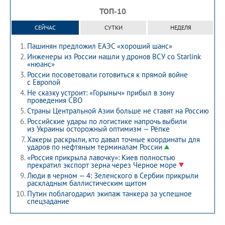
ТОП-10
СЕЙЧАС
СУТКИ
НЕДЕЛЯ
Пашинян предложил ЕАЭС «хороший шанс»
Инженеры из России нашли у дронов ВСУ со Starlink
«нюанс»
России посоветовали готовиться к прямой войне
с Европой
Не сказку устроит: «Горыныч» прибыл в зону
проведения СВО
Страны Центральной Азии больше не ставят на Россию
Российские удары по логистике напрочь выбили
из Украины осторожный оптимизм — Рёпке
Хакеры раскрыли, кто давал точные координаты для
ударов по нефтяным терминалам России
«Россия прикрыла лавочку»: Киев полностью
прекратил экспорт зерна через Черное море
Люди в черном — 4: Зеленского в Сербии прикрыли
раскладным баллистическим щитом
Путин поблагодарил экипаж танкера за успешное
спецзадание