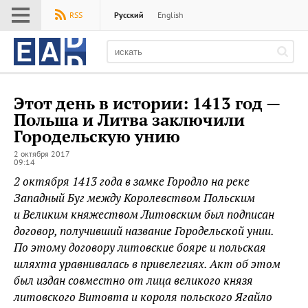
Меню
RSS
Русский
English
EADaily
Этот день в истории: 1413 год —
Польша и Литва заключили
Городельскую унию
2 октября 2017
09:14
2 октября 1413 года в замке Городло на реке
Западный Буг между Королевством Польским
и Великим княжеством Литовским был подписан
договор, получивший название Городельской унии.
По этому договору литовские бояре и польская
шляхта уравнивалась в привелегиях. Акт об этом
был издан совместно от лица великого князя
литовского Витовта и короля польского Ягайло