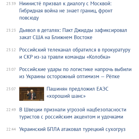
Ниинистё призвал к диалогу с Москвой:
23:39
Гибридная война не знает границ, фронт
повсюду
Дьявол в деталях: Пакт Джидды зафиксировал
23:23
закат США на Ближнем Востоке
Российский телеканал обратился в прокуратуру
23:12
и СКР из-за травли команды «Колобка»
Российские удары по логистике напрочь выбили
23:07
из Украины осторожный оптимизм — Рёпке
Пашинян предложил ЕАЭС
23:07
«хороший шанс»
В Швеции признали угрозой нацбезопасности
22:49
туристов с российским акцентом и удочками
Украинский БПЛА атаковал турецкий сухогруз
22:44