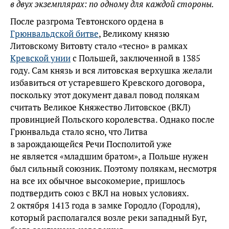
в двух экземплярах: по одному для каждой стороны.
После разгрома Тевтонского ордена в
Грюнвальдской битве
, Великому князю
Литовскому Витовту стало «тесно» в рамках
Кревской унии
с Польшей, заключенной в 1385
году. Сам князь и вся литовская верхушка желали
избавиться от устаревшего Кревского договора,
поскольку этот документ давал повод полякам
считать Великое Княжество Литовское (ВКЛ)
провинцией Польского королевства. Однако после
Грюнвальда стало ясно, что Литва
в зарождающейся Речи Посполитой уже
не является «младшим братом», а Польше нужен
был сильный союзник. Поэтому полякам, несмотря
на все их обычное высокомерие, пришлось
подтвердить союз с ВКЛ на новых условиях.
2 октября 1413 года в замке Городло (Городля),
который располагался возле реки западный Буг,