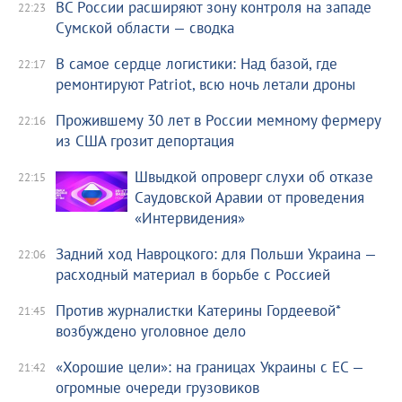
ВС России расширяют зону контроля на западе
22:23
Сумской области — сводка
В самое сердце логистики: Над базой, где
22:17
ремонтируют Patriot, всю ночь летали дроны
Прожившему 30 лет в России мемному фермеру
22:16
из США грозит депортация
Швыдкой опроверг слухи об отказе
22:15
Саудовской Аравии от проведения
«Интервидения»
Задний ход Навроцкого: для Польши Украина —
22:06
расходный материал в борьбе с Россией
Против журналистки Катерины Гордеевой*
21:45
возбуждено уголовное дело
«Хорошие цели»: на границах Украины с ЕС —
21:42
огромные очереди грузовиков