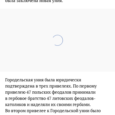
была заключена новая уния.
Городельская уния была юридически
подтверждена в трех привелеях. По первому
привелею 47 польских феодалов принимали
в гербовое братство 47 литовских феодалов-
католиков и наделяли их своими гербами.
Во втором привелее к Городельской унии было