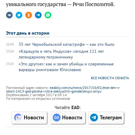
уникального государства — Речи Посполитой.
Этот день в истории
35 лет Чернобыльской катастрофе — как это было
26.04
«Карацупа и пять Индусов»: сегодня 111 лет
25.04
легендарному пограничнику
«Это другое»: как и зачем убийцы и современные
23.03
варвары уничтожали Югославию
ВСЕ НОВОСТИ СЮЖЕТА
Постоянный адрес новости:
eadaily.com/ru/news/2017/10/02/etot-den-v-
istorii-1413-god-polsha-i-litva-zaklyuchili-gorodelskuyu-uniyu
Опубликовано 2 октября 2017 в 09:14
По материалам из открытых источников
Читайте
EAD
:
Новости
Новости
Телеграм