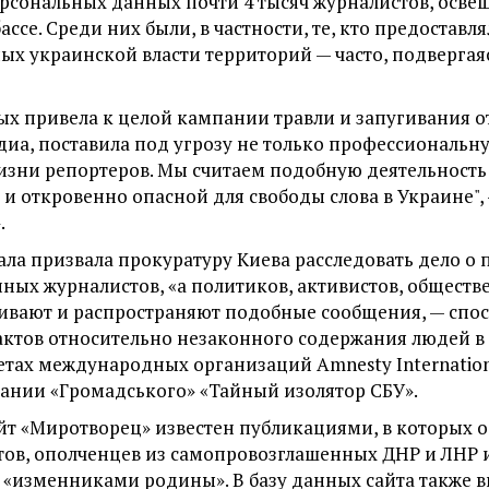
рсональных данных почти 4 тысяч журналистов, осв
ссе. Среди них были, в частности, те, кто предоста
ых украинской власти территорий — часто, подверга
х привела к целой кампании травли и запугивания 
диа, поставила под угрозу не только профессиональну
жизни репортеров. Мы считаем подобную деятельность
и откровенно опасной для свободы слова в Украине",
.
ала призвала прокуратуру Киева расследовать дело о
ных журналистов, «а политиков, активистов, обществ
вают и распространяют подобные сообщения, — спос
ктов относительно незаконного содержания людей в 
етах международных организаций Amnesty Internation
вании «Громадського» «Тайный изолятор СБУ».
йт «Миротворец» известен публикациями, в которых 
ов, ополченцев из самопровозглашенных ДНР и ЛНР и
 «изменниками родины». В базу данных сайта также 