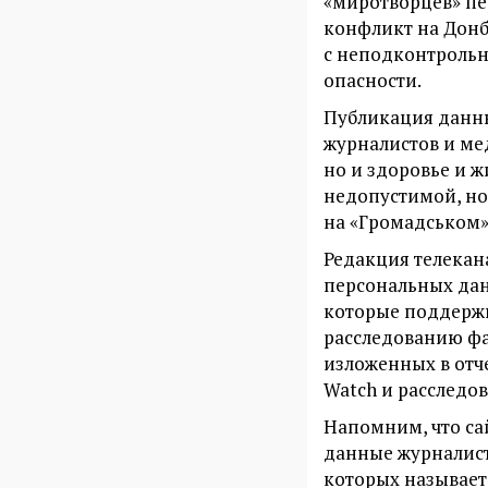
«миротворцев» пе
конфликт на Донба
с неподконтрольн
опасности.
Публикация данны
журналистов и ме
но и здоровье и 
недопустимой, но 
на «Громадськом»
Редакция телекан
персональных дан
которые поддержи
расследованию фа
изложенных в отч
Watch и расследо
Напомним, что са
данные журналист
которых называет