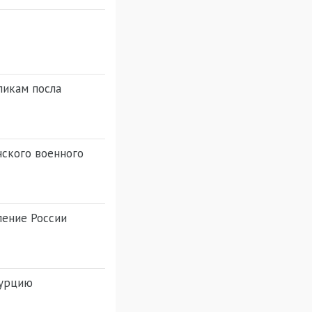
ликам посла
нского военного
пение России
Турцию