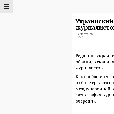
Украинский 
журналисто
29 марта 2018
08:24
Редакция украинс
обвинило скандал
журналистов.
Как сообщается, к
о сборе средств н
международной ор
фотография журна
очереди».