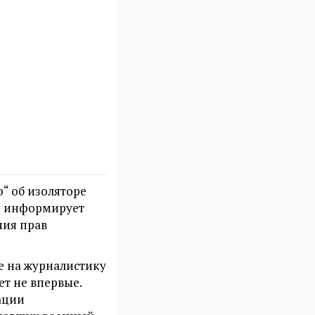
“ об изоляторе
ие информирует
ния прав
е на журналистику
т не впервые.
ации