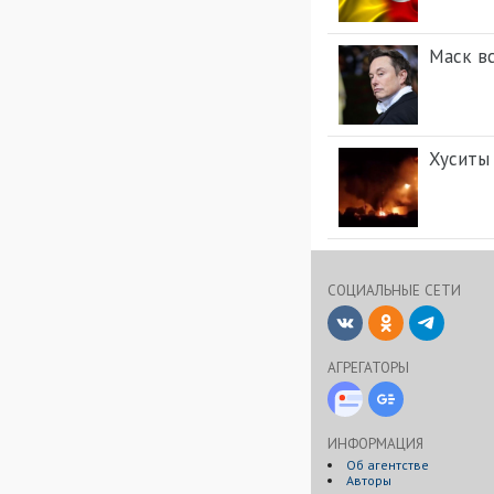
Маск вс
Хуситы
СОЦИАЛЬНЫЕ CЕТИ
ВКонтакте
Одноклассни
Telegr
АГРЕГАТОРЫ
Новости Дзен
Google-Новос
ИНФОРМАЦИЯ
Об агентстве
Авторы