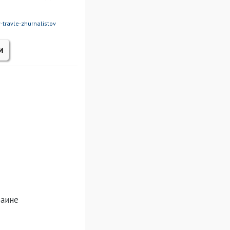
-travle-zhurnalistov
и
раине