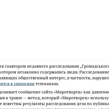
тся соавтором недавнего расследования „Громадського
в котором незаконно содержались люди. Расследован
авляющих общественный интерес, в частности, наруше
рится в заявлении
телеканала.
ценивает сообщение сайта «Миротворец» как давлени
ыв к травле — метод, который «Миротворец» используе
не известны результаты расследования дела по публик