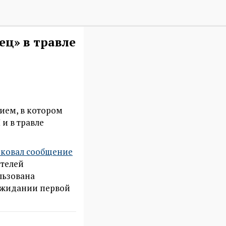
ец» в травле
ием, в котором
и в травле
ковал сообщение
ителей
льзована
 ожидании первой