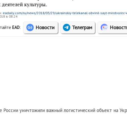
 деятелей культуры.
и:
eadaily.com/ru/news/2018/03/29/ukrainskiy-telekanal-obvinil-sayt-mirotvorec-v
18 в 08:24
Новости
Телеграм
Новост
тайте
EAD
:
е России уничтожили важный логистический объект на Ук